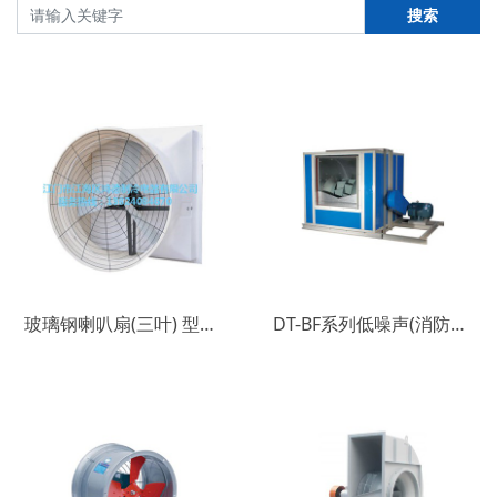
搜索
玻璃钢喇叭扇(三叶) 型号：AY-LB1
DT-BF系列低噪声(消防排烟)柜式离心通风机(后倾)