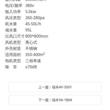
电压/频率
380v
输入功率
5.5kw
风压类型
260-280pa
耗水量
45-50L/h
储水量
95L
出风口尺寸
800*800mm
风机类型
离心式
外壳材质
不锈钢
适用面积
350-400m²
电机类型
三相单速
噪 音
≤70dB
上一篇：瑞丰AY-3501
下一篇：瑞丰YA-1804