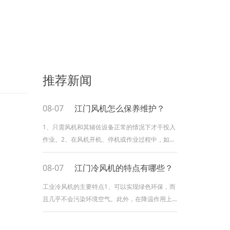
推荐新闻
08-07
江门风机怎么保养维护？
1、只需风机和其辅佐设备正常的情况下才干投入
作业。2、在风机开机、停机或作业过程中，如发
现不正常现象时应立即断电检查，检查发现的小
缺点应查明原因并设法除去，如发现大缺点应立
08-07
江门冷风机的特点有哪些？
即停机详细检查。3、风机在作业过程中，应常常
工业冷风机的主要特点1、可以实现绿色环保，而
检查江门风机的振动，电机的电流、电压、功率
且几乎不会污染环境空气。此外，在降温作用上
是否正常。假如发现风机有剧烈的振动
十分显着，对于不同地区，可以有适宜的降温规
模，来进行温度的安稳。2、从其运行成本和出资