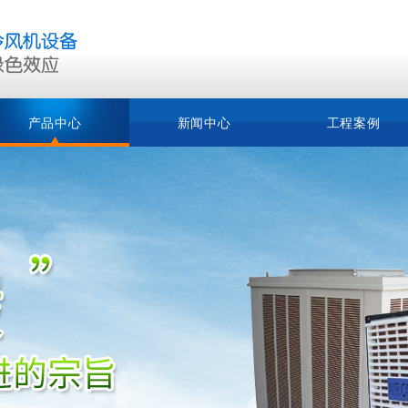
产品中心
新闻中心
工程案例