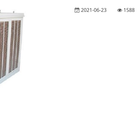
2021-06-23
1588