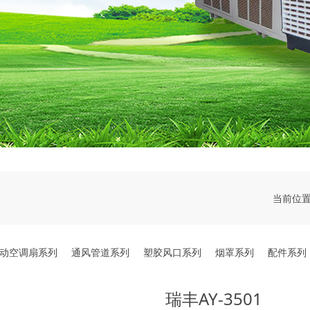
当前位
动空调扇系列
通风管道系列
塑胶风口系列
烟罩系列
配件系列
瑞丰AY-3501