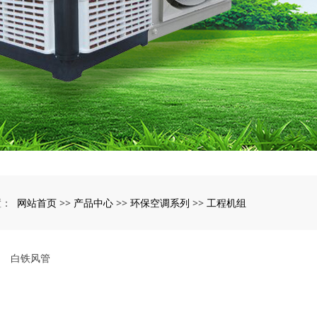
网站首页
产品中心
环保空调系列
工程机组
置：
>>
>>
>>
白铁风管