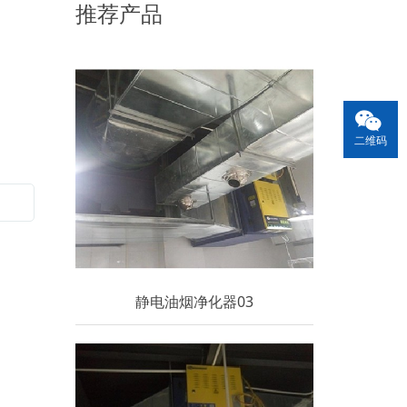
推荐产品
效益来看，工业冷风机也是十分不错的，可以有
较好的出资收回，以及较低的运行成本。3、在造
价上，与传统的空调系统比较，是
二维码
静电油烟净化器03